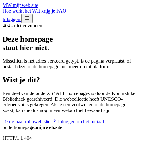
MW
mijnweb
.site
Hoe werkt het
Wat krijg je
FAQ
Inloggen
404 - niet gevonden
Deze homepage
staat hier niet.
Misschien is het adres verkeerd getypt, is de pagina verplaatst, of
bestaat deze oude homepage niet meer op dit platform.
Wist je dit?
Een deel van de oude XS4ALL-homepages is door de Koninklijke
Bibliotheek gearchiveerd. Die webcollectie heeft UNESCO-
erfgoedstatus gekregen. Als je een verdwenen oude homepage
zoekt, kan die dus nog in een webarchief bewaard zijn.
Terug naar mijnweb.site
Inloggen op het portaal
oude-homepage
.mijnweb.site
HTTP/1.1 404