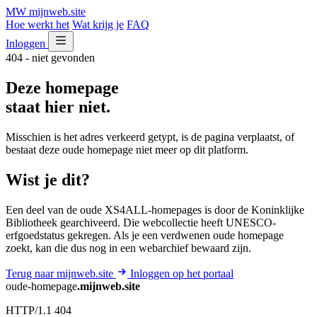
MW
mijnweb
.site
Hoe werkt het
Wat krijg je
FAQ
Inloggen
404 - niet gevonden
Deze homepage
staat hier niet.
Misschien is het adres verkeerd getypt, is de pagina verplaatst, of
bestaat deze oude homepage niet meer op dit platform.
Wist je dit?
Een deel van de oude XS4ALL-homepages is door de Koninklijke
Bibliotheek gearchiveerd. Die webcollectie heeft UNESCO-
erfgoedstatus gekregen. Als je een verdwenen oude homepage
zoekt, kan die dus nog in een webarchief bewaard zijn.
Terug naar mijnweb.site
Inloggen op het portaal
oude-homepage
.mijnweb.site
HTTP/1.1 404