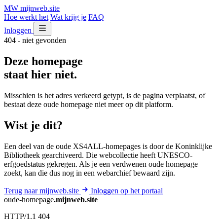
MW
mijnweb
.site
Hoe werkt het
Wat krijg je
FAQ
Inloggen
404 - niet gevonden
Deze homepage
staat hier niet.
Misschien is het adres verkeerd getypt, is de pagina verplaatst, of
bestaat deze oude homepage niet meer op dit platform.
Wist je dit?
Een deel van de oude XS4ALL-homepages is door de Koninklijke
Bibliotheek gearchiveerd. Die webcollectie heeft UNESCO-
erfgoedstatus gekregen. Als je een verdwenen oude homepage
zoekt, kan die dus nog in een webarchief bewaard zijn.
Terug naar mijnweb.site
Inloggen op het portaal
oude-homepage
.mijnweb.site
HTTP/1.1 404