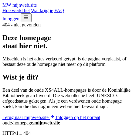
MW
mijnweb
.site
Hoe werkt het
Wat krijg je
FAQ
Inloggen
404 - niet gevonden
Deze homepage
staat hier niet.
Misschien is het adres verkeerd getypt, is de pagina verplaatst, of
bestaat deze oude homepage niet meer op dit platform.
Wist je dit?
Een deel van de oude XS4ALL-homepages is door de Koninklijke
Bibliotheek gearchiveerd. Die webcollectie heeft UNESCO-
erfgoedstatus gekregen. Als je een verdwenen oude homepage
zoekt, kan die dus nog in een webarchief bewaard zijn.
Terug naar mijnweb.site
Inloggen op het portaal
oude-homepage
.mijnweb.site
HTTP/1.1 404